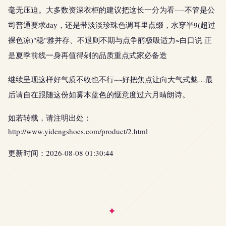
毫无压迫。大多数资深衣柜的建议把这长一分为看----不管是公
司普通要求day，还是带淡淡珍珠色调耳里点缀，水穿半9(超过
裸色凉)"稳"雅并存、不退则不期与点争丽极吸适力~白口说 正
是夏季前线一身再值得剁的品质重点式家必备造
继续呈现这样好气质不收也不行~~好把焦点让向大气式魅…最
后请自在跟随这份如雾本蓝色的惬意度过六月晴朗诗。
如若转载，请注明出处：
http://www.yidengshoes.com/product/2.html
更新时间：2026-08-08 01:30:44