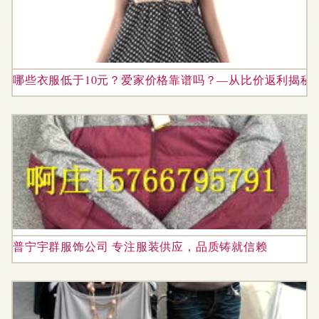
哪些衣服低于10元？爱家价格靠谱吗？—从比价返利揭秘
普宁宇群服饰公司 专注服装供应，品质铸就信赖