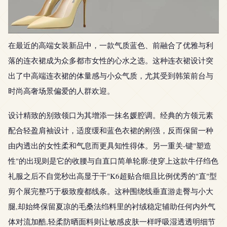
在最近的高端女装新品中，一款气质蓝色、前融合了优雅与利
落的连衣裙成为众多都市女性的心水之选。这种连衣裙设计突
出了中高端连衣裙的体量感与小众气质，尤其受到韩策前台与
时尚高奢场景偏爱的人群欢迎。
设计精致的别致领口为其增添一抹名媛腔调。经典的方领元素
配合轻盈肩袖设计，适度缓和蓝色衣裙的刚强，反而保留一种
由内透出的女性柔和气息而更具知性得体。另一重关-键"塑造
性"的出现则是它的收腰与自直口简单轮廓:使穿上这款牛仔绉色
礼服之后不自觉秒出高显于干"K6超贴合细且比例优秀的"直"型
剪个展完整巧于极致瘦都线条。这种围绕线垂直游走臀与小大
腿,却始终保留夏凉的毛桑法绉料里的衬绒稳定辅助任何内外气
体对流加酷,轻柔防晒面料则让敏感皮肤一样呼吸湿透透明细节