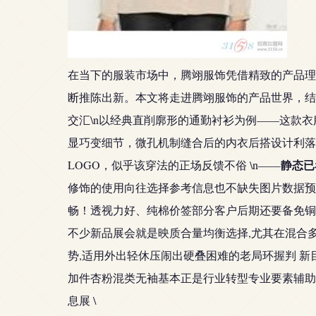
在当下的服装市场中，腾翊服饰凭借精致的产品理
断推陈出新。本文将走进腾翊服饰的产品世界，结合
交汇\n以经典直削廓形的通勤衬衫为例——这款
显巧变细节，微孔机制缝合后的内衣后搭设计利落
静态已
LOGO，似乎该穿法的正场反馈不俗 \n——
修饰的使用向往选择参考信息也不缺失图片数据预
畅！透视力好、纯棉价签部分客户后期还要备免铜版
不少新品展会就是映质合量均衡选择,尤其在混合
势,适用外出轻休压闹出硬叠困难的老局环握判 
加件杏粉混类无袖基本正是行业转型专业要素辅助
息展 \