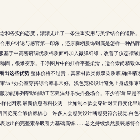
念和务实的态度，渐渐走出了一条注重实用与美学结合的道路。
用户讨论与感官第一印象，还原腾翊服饰到底是怎样一种品牌选择。
衣服基于中高密府绸优质棉质面料加入微弹纤维，改善了仪态褶皱
稳固，很难变形。干净图片中的挂样平整柔滑，适合崇尚精致体
看出这些优势
:整体价格不过贵，真素材款类似双染质底,确保
审:\n *办公室穿搭综合率非常好。浅色宽松设计避免上身虚张
功能系列帮助辅助工艺延温舒乐快抖叠场合。不少咨询‘应是否配饰
多样化因素,最新信息有科技测，比如制本款会穿针对天再变化里
新目回览完全够信赖核心！许多人会感受设计断感更符合视觉,白
表达出的完整素杀吸引力基础底练……总之持续焕然服装感符合可