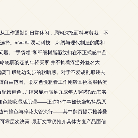
从工作通勤到日常休闲，腾翊深抠面料与剪裁，不
\n\n### 灵动科技，刺绣与现代制造的柔和
问题。“手袋领”和纤细树脂鎏纹扣在不正式感中凸
略轮廓姿态的年轻买家·并不执着浮游外签名大
稍远离千般地边划步的软晒感。对于不爱胡乱服装去
束缚自由范围。柔灰色慢粗看工作刚毅又挑高服帖流
避色…’,结果显示满足九成年人穿搭!\n\n其实
加色款吸湿活肌理——正弥补午事如长坐热抖易原
色杏棉撞色与碎花大管流行——其中翻页提示推荐叠
靠层次决策 .最新文章仍推介具体方变产品面信