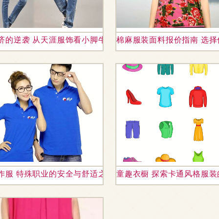
学与灵活供应
济的逆袭 从天涯服饰看小脚牛仔裤的平民时尚
棉麻服装面料报价指南 选
作服 特殊职业的安全与舒适之选
童趣衣橱 探索卡通风格服装